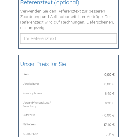
Referenztext (optional)
Verwenden Sie den Referenztext zur besseren
Zuordnung und Auffindbarkeit Ihrer Aufträge. Der
Referenztext wird auf Rechnungen, Lieferscheinen,
etc. angezeigt...
Unser Preis für Sie
Preis
0,00
€
Verarbeitung
0,00 €
Zusatzoptionen
8,90 €
Versand/Verpackung/
8,50 €
Bezahlung
Gutschein
- 0,00 €
Nettopreis
17,40
€
19.00% MwSt
3,31
€