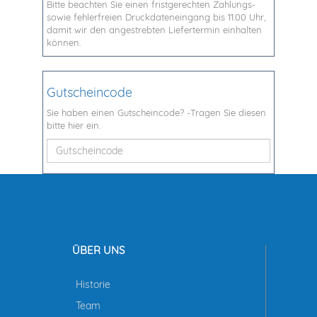
Bitte beachten Sie einen fristgerechten Zahlungs-
sowie fehlerfreien Druckdateneingang bis 11:00 Uhr,
damit wir den angestrebten Liefertermin einhalten
können.
Gutscheincode
Sie haben einen Gutscheincode? -Tragen Sie diesen
bitte hier ein.
ÜBER UNS
Historie
Team